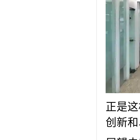
正是这
创新和