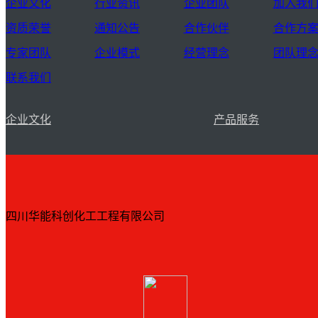
企业文化
行业资讯
企业团队
加入我
资质荣誉
通知公告
合作伙伴
合作方
专家团队
企业模式
经营理念
团队理
联系我们
企业文化
产品服务
四川华能科创化工工程有限公司