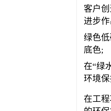
客户创
进步作
绿色低
底色;
在“绿
环境保
在工程