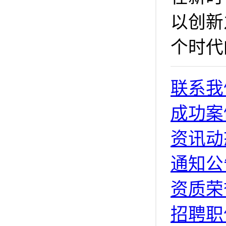
以创新
个时代
联系我
成功案
资讯动
通知公
资质荣
招聘职