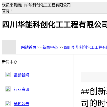
欢迎来到四川华能科创化工工程有限公司
官网 !
四川华能科创化工工程有限公
网站首页
>>
新闻中心
>>
四川华能科创化工工程有
新闻中心
最新新闻
##创
行业资讯
司的时
通知公告