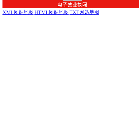
电子营业执照
XML网站地图
|
HTML网站地图
|
TXT网站地图