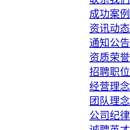
成功案例
资讯动态
通知公告
资质荣誉
招聘职位
经营理念
团队理念
公司纪律