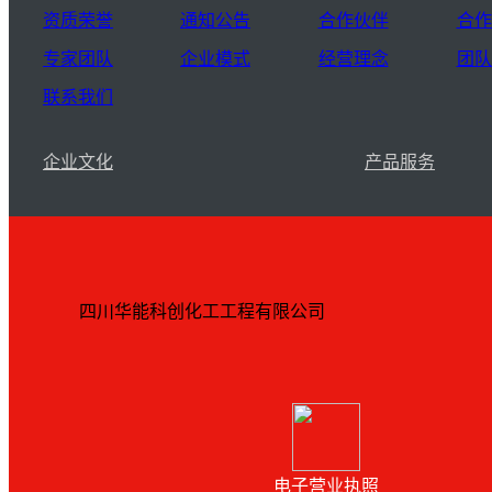
资质荣誉
通知公告
合作伙伴
合作
专家团队
企业模式
经营理念
团队
联系我们
企业文化
产品服务
四川华能科创化工工程有限公司
电子营业执照