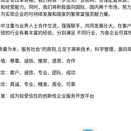
推动企业改革进程。我们将进一步优化产业结构，合理配置资源
质和经营能力。同时，我们将积极面向国际、国内两个市场，努
，为实现企业的可持续发展和国家的繁荣富强贡献力量。
展中注重与业界人士合作交流，强强联手，共同发展壮大。在客户
繁琐的行业有着丰富的经验，分别满足 不同行业，为各企业尽其
“质量为本，服务社会”的原则,立足于高新技术，科学管理，面向
价值：尊重、诚信、推崇、感恩、合作
理念：客户、诚信、专业、团队、成功
理念：真诚、专业、精准、周全、可靠
愿景：成为较受信任的创新性企业服务开放平台