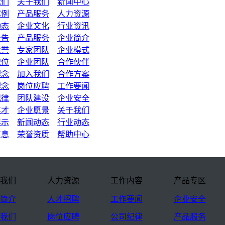
我们
关于我们
新闻中心
案例
产品服务
人力资源
动态
企业文化
行业资讯
公告
产品服务
企业简介
荣誉
专家团队
企业模式
职位
企业团队
合作伙伴
理念
加入我们
合作方案
理念
岗位应聘
工作要闻
纪律
团队建设
企业安全
英才
企业愿景
关于我们
展示
新闻动态
行业动态
信息
荣誉资质
帮助中心
我们
人力资源
工作内容
产品专区
简介
人才招聘
工作要闻
企业安全
我们
岗位应聘
公司纪律
产品服务