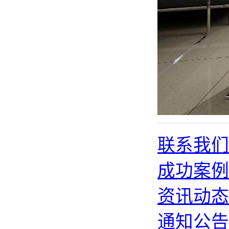
联系我们
成功案例
资讯动态
通知公告