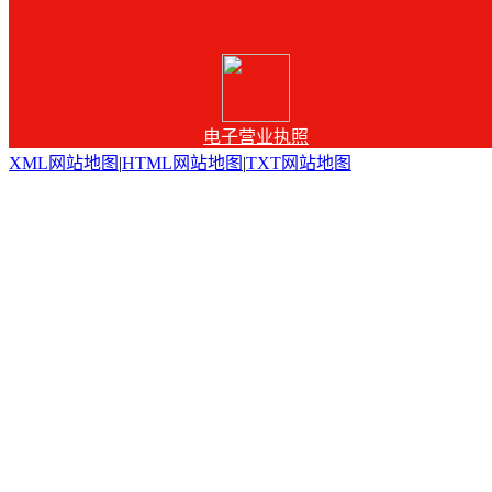
电子营业执照
XML网站地图
|
HTML网站地图
|
TXT网站地图