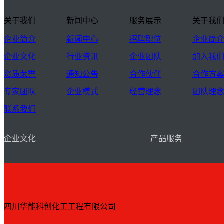
关于我们
新闻中心
服务展示
关于我
企业简介
新闻中心
招聘职位
企业简
企业文化
行业资讯
企业团队
加入我
资质荣誉
通知公告
合作伙伴
合作方
专家团队
企业模式
经营理念
团队理
联系我们
企业文化
产品服务
四川华能科创化工工程有限公司