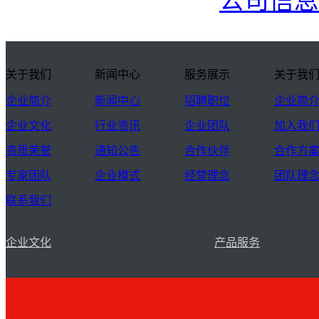
公司信息
关于我们
新闻中心
服务展示
关于我
企业简介
新闻中心
招聘职位
企业简
企业文化
行业资讯
企业团队
加入我
资质荣誉
通知公告
合作伙伴
合作方
专家团队
企业模式
经营理念
团队理
联系我们
企业文化
产品服务