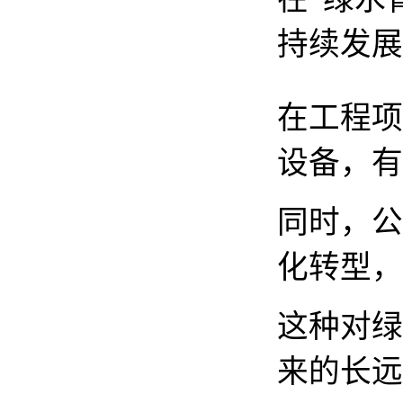
持续发展
在工程项
设备，有
同时，公
化转型，
这种对绿
来的长远