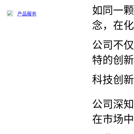
如同一颗
产品服务
念，在化
公司不仅
特的创新
科技创新
公司深知
在市场中